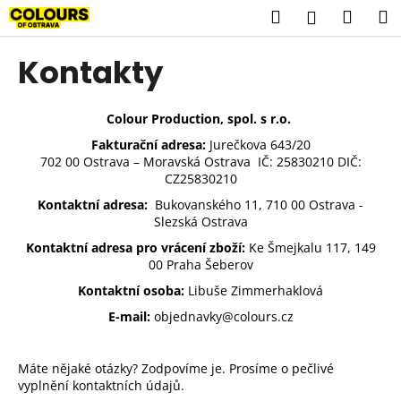
K
Přejít
Hledat
Náku
M
Přihlášení
na
o
obsah
Zpět
Zpět
košík
š
Kontakty
í
C
k
o
Colour Production, spol. s r.o.
p
Fakturační adresa:
Jurečkova 643/20
702 00 Ostrava – Moravská Ostrava IČ: 25830210 DIČ:
o
CZ25830210
t
Kontaktní adresa:
Bukovanského 11, 710 00 Ostrava -
ř
Slezská Ostrava
e
Kontaktní adresa pro vrácení zboží:
Ke Šmejkalu 117, 149
b
00 Praha Šeberov
u
Kontaktní osoba:
Libuše Zimmerhaklová
j
E-mail:
objednavky@colours.cz
e
t
Máte nějaké otázky? Zodpovíme je. Prosíme o pečlivé
e
vyplnění kontaktních údajů.
n