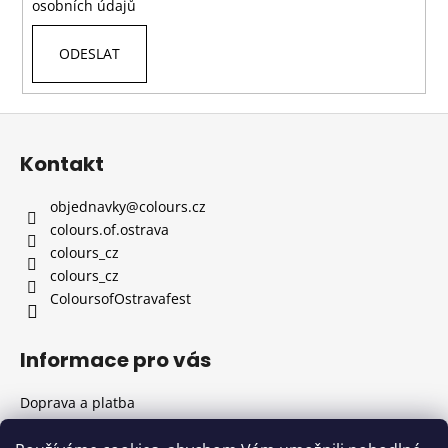
č
osobních údajů
u
j
ODESLAT
e
m
e
Z
á
Kontakt
p
LEDVINKA
COLOURS
a
S
objednavky
@
colours.cz
NÁHRADNÍM
t
colours.of.ostrava
POPRUHEM
í
colours_cz
690
colours_cz
Kč
ColoursofOstravafest
Informace pro vás
Doprava a platba
Všeobecné obchodní podmínky