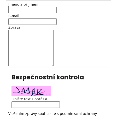
Jméno a příjmení
a
j
E-mail
í
t
Zpráva
?
HLEDAT
Bezpečnostní kontrola
D
o
p
Opište text z obrázku
o
r
u
Vložením zprávy souhlasíte s
podmínkami ochrany