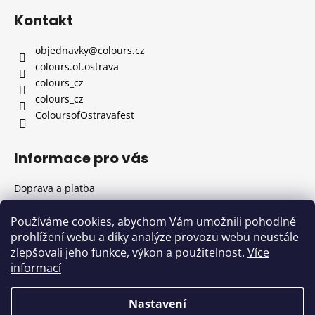
á
Kontakt
p
a
objednavky
@
colours.cz
t
colours.of.ostrava
í
colours_cz
colours_cz
ColoursofOstravafest
Informace pro vás
Doprava a platba
Všeobecné obchodní podmínky
Informace o zpracování osobních údajů
Používáme cookies, abychom Vám umožnili pohodlné
prohlížení webu a díky analýze provozu webu neustále
Kontakty
zlepšovali jeho funkce, výkon a použitelnost.
Více
Formulář pro odstoupení od kupní smlouvy
informací
Pravidla užívání cookies
Nastavení
Vytvořil Shoptet