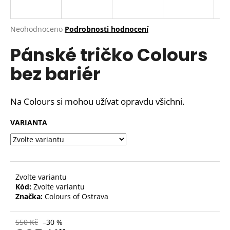
a
j
Průměrné
Neohodnoceno
Podrobnosti hodnocení
í
hodnocení
Pánské tričko Colours
produktu
t
je
?
bez bariér
0,0
z
5
hvězdiček.
Na Colours si mohou užívat opravdu všichni.
HLEDAT
VARIANTA
D
o
Zvolte variantu
p
Kód:
Zvolte variantu
o
Značka:
Colours of Ostrava
r
u
550 Kč
–30 %