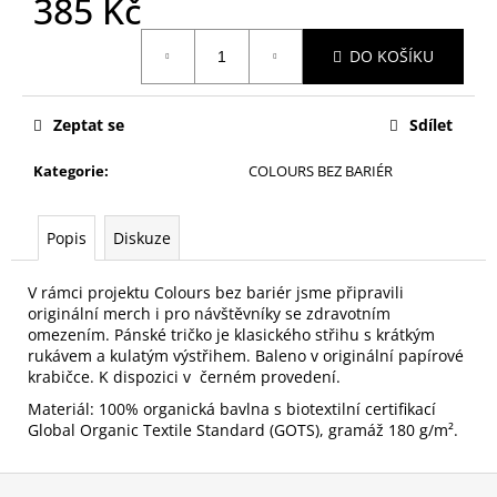
385 Kč
č
u
Měrná
j
DO KOŠÍKU
cena:
e
m
e
Zeptat se
Sdílet
Kategorie
:
COLOURS BEZ BARIÉR
UNISEX
TRIKO
COLOURS
Popis
Diskuze
LINE-
UP
2026
V rámci projektu Colours bez bariér jsme připravili
originální merch i pro návštěvníky se zdravotním
690
Kč
omezením. Pánské tričko je klasického střihu s krátkým
rukávem a kulatým výstřihem. Baleno v originální papírové
krabičce. K dispozici v černém provedení.
Materiál: 100% organická bavlna s biotextilní certifikací
Global Organic Textile Standard (GOTS), gramáž 180 g/m².
Z