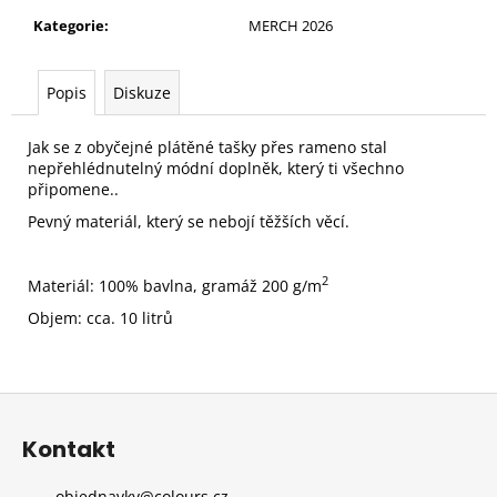
č
u
Kategorie
:
MERCH 2026
j
e
Popis
Diskuze
m
e
Jak se z obyčejné plátěné tašky přes rameno stal
nepřehlédnutelný módní doplněk, který ti všechno
připomene..
LEDVINKA
COLOURS
Pevný materiál, který se nebojí těžších věcí.
S
NÁHRADNÍM
POPRUHEM
2
Materiál: 100% bavlna, gramáž 200 g/m
690
Kč
Objem: cca. 10 litrů
Z
á
Kontakt
p
a
objednavky
@
colours.cz