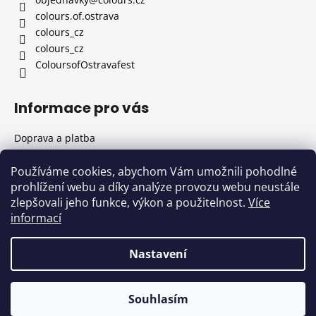
t
colours.of.ostrava
í
colours_cz
colours_cz
ColoursofOstravafest
Informace pro vás
Doprava a platba
Všeobecné obchodní podmínky
Informace o zpracování osobních údajů
Používáme cookies, abychom Vám umožnili pohodlné
prohlížení webu a díky analýze provozu webu neustále
Kontakty
zlepšovali jeho funkce, výkon a použitelnost.
Více
Formulář pro odstoupení od kupní smlouvy
informací
Pravidla užívání cookies
Nastavení
Vytvořil Shoptet
Copyright 2026
Colours of Ostrava
. Všechna práva
Souhlasím
vyhrazena.