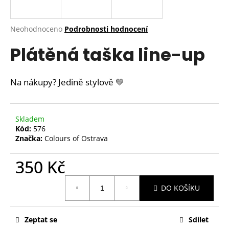
a
j
Průměrné
Neohodnoceno
Podrobnosti hodnocení
í
hodnocení
Plátěná taška line-up
produktu
t
je
?
0,0
z
Na nákupy? Jedině stylově
💛
5
hvězdiček.
HLEDAT
Skladem
Kód:
576
Značka:
Colours of Ostrava
350 Kč
D
o
Měrná
p
DO KOŠÍKU
cena:
o
r
u
Zeptat se
Sdílet