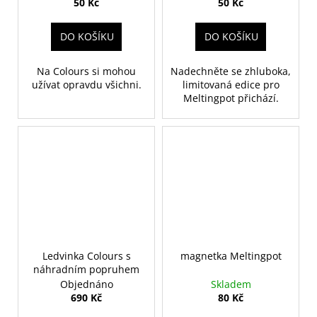
50 Kč
50 Kč
DO KOŠÍKU
DO KOŠÍKU
Na Colours si mohou
Nadechněte se zhluboka,
užívat opravdu všichni.
limitovaná edice pro
Meltingpot přichází.
Ledvinka Colours s
magnetka Meltingpot
náhradním popruhem
Objednáno
Skladem
690 Kč
80 Kč