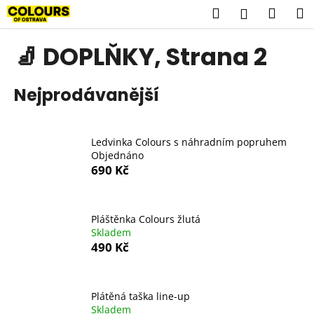
K
Přejít
Hledat
Náku
M
Přihlášení
na
o
obsah
Zpět
Zpět
košík
š
🧦 DOPLŇKY
, Strana 2
í
C
k
Nejprodávanější
o
p
o
Ledvinka Colours s náhradním popruhem
t
Objednáno
ř
690 Kč
e
b
u
Pláštěnka Colours žlutá
Skladem
j
490 Kč
e
t
e
Plátěná taška line-up
n
Skladem