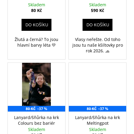
d
č
Skladem
Skladem
u
u
80 Kč
590 Kč
j
k
e
t
DO KOŠÍKU
DO KOŠÍKU
m
ů
e
Žlutá a černá? To jsou
Vlasy neřešte. Od toho
hlavní barvy léta 💛
jsou tu naše kšiltovky pro
rok 2026. 🧢
UNISEX
TRIKO
COLOURS
LINE-
UP
2026
690
Kč
80 KČ
–37 %
80 KČ
–37 %
Lanyard/šňůrka na krk
Lanyard/šňůrka na krk
Colours bez bariér
Meltingpot
Skladem
Skladem