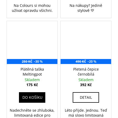
Na Colours si mohou
Na nákupy? Jedině
užívat opravdu všichni.
stylově 💛
250 KČ
–30 %
490 KČ
–20 %
Plátěná taška
Pletená čepice
Meltingpot
černobílá
Skladem
Skladem
175 Kč
392 Kč
DO KOŠÍKU
DETAIL
Nadechněte se zhluboka,
Léto přijde. Jednou. Teď
limitovaná edice pro
má slovo limitovaná