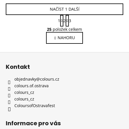
NAČÍST 1 DALŠÍ
S
1
2
3
t
O
r
25
položek celkem
v
á
NAHORU
l
n
k
á
o
d
Z
v
a
á
á
c
Kontakt
n
p
í
í
p
a
objednavky
@
colours.cz
r
t
colours.of.ostrava
v
í
colours_cz
k
colours_cz
y
ColoursofOstravafest
v
ý
p
Informace pro vás
i