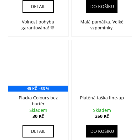
DETAIL
DO KOŠÍKU
Volnost pohybu
Malá památka. Velké
garantována! 💛
vzpomínky.
45 KČ
–33 %
Placka Colours bez
Plátěná taška line-up
bariér
Skladem
Skladem
30 Kč
350 Kč
DETAIL
DO KOŠÍKU